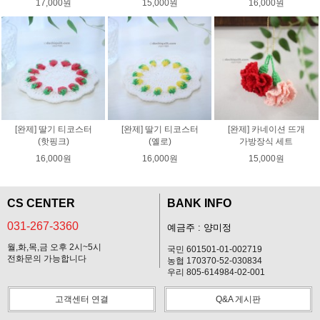
17,000원
15,000원
16,000원
[완제] 딸기 티코스터
[완제] 딸기 티코스터
[완제] 카네이션 뜨개
(핫핑크)
(옐로)
가방장식 세트
16,000원
16,000원
15,000원
CS CENTER
BANK INFO
031-267-3360
예금주 : 양미정
월,화,목,금 오후 2시~5시
국민 601501-01-002719
전화문의 가능합니다
농협 170370-52-030834
우리 805-614984-02-001
고객센터 연결
Q&A 게시판