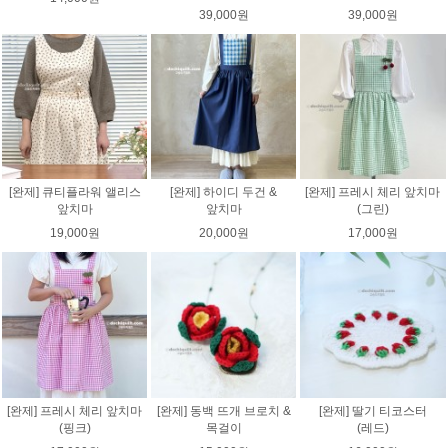
39,000원
39,000원
[완제] 큐티플라워 앨리스
[완제] 하이디 두건 &
[완제] 프레시 체리 앞치마
앞치마
앞치마
(그린)
19,000원
20,000원
17,000원
[완제] 프레시 체리 앞치마
[완제] 동백 뜨개 브로치 &
[완제] 딸기 티코스터
(핑크)
목걸이
(레드)