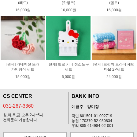
(레드)
(핫핑크)
(옐로)
16,000원
16,000원
16,000원
[완제] 카네이션 뜨개
[완제] 헬로 키티 청소도구
[완제] 브런치 브라더 패턴
가방장식 세트
세트
타올 2P세트
15,000원
6,000원
24,000원
CS CENTER
BANK INFO
031-267-3360
예금주 : 양미정
월,화,목,금 오후 2시~5시
국민 601501-01-002719
전화문의 가능합니다
농협 170370-52-030834
우리 805-614984-02-001