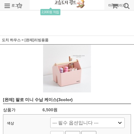
로그인
회원가입
주문조회
마이페이지
2,000원 적립
도치 하우스
>
[완제]리빙용품
[완제] 팔로 미니 수납 케이스(3color)
상품가
6,500원
색상