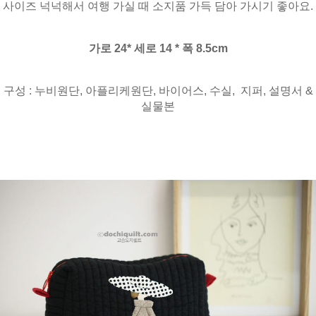
사이즈 넉넉해서 여행 가실 때 소지품 가득 담아 가시기 좋아요.
가로 24* 세로 14 * 폭 8.5cm
구성 : 누비원단, 아플리케원단, 바이어스, 수실, 지퍼, 설명서 &
실물본