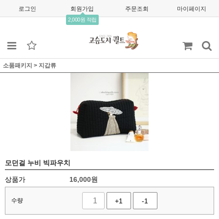
로그인
회원가입
주문조회
마이페이지
2,000원 적립
소품패키지
>
지갑류
모던걸 누비 빅파우치
상품가
16,000
원
수량
+1
-1