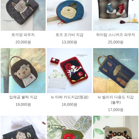
토끼양 파우치
로즈 조가비 지갑
하이탑 스니커즈 파우치
20,000원
13,000원
25,000원
입체곰 블럭 지갑
뉴 타짜 카드지갑(똥광)
뉴 빌리지 다용도 지갑
(블루)
19,000원
16,000원
17,000원