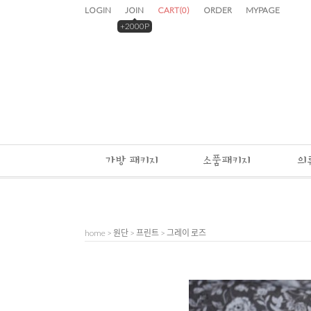
LOGIN
JOIN
CART
(
0
)
ORDER
MYPAGE
+2000P
가방 패키지
소품패키지
의
home
>
원단
>
프린트
> 그레이 로즈