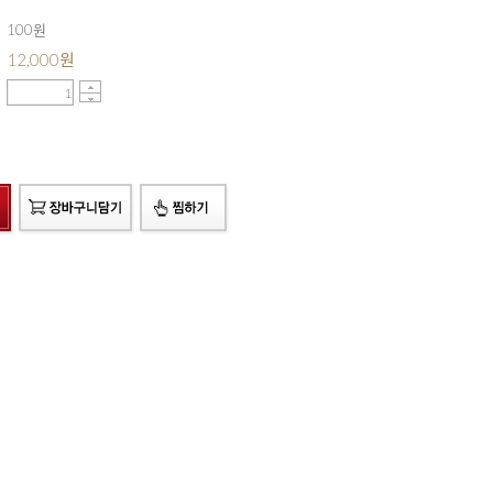
100원
12,000
원