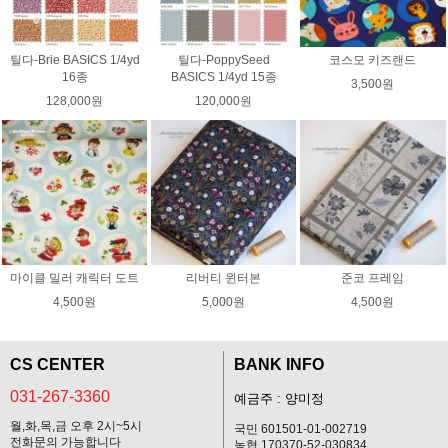
틸다-Brie BASICS 1/4yd
틸다-PoppySeed
코스모 키즈랜드
16종
BASICS 1/4yd 15종
3,500원
128,000원
120,000원
마이클 밀러 캐릭터 도트
리버티 윈터본
준코 프레임
4,500원
5,000원
4,500원
CS CENTER
BANK INFO
031-267-3360
예금주 : 양미정
월,화,목,금 오후 2시~5시
국민 601501-01-002719
전화문의 가능합니다
농협 170370-52-030834