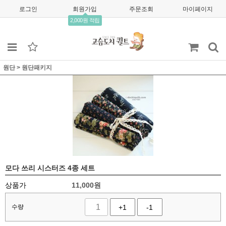
로그인
회원가입
주문조회
마이페이지
2,000원 적립
원단
>
원단패키지
모다 쓰리 시스터즈 4종 세트
상품가
11,000
원
수량
+1
-1