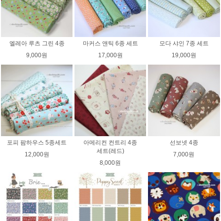
엘레아 루츠 그린 4종
마커스 앤틱 6종 세트
모다 샤인 7종 세트
9,000원
17,000원
19,000원
포피 팜하우스 5종세트
아메리컨 컨트리 4종
선보넷 4종
세트(레드)
12,000원
7,000원
8,000원