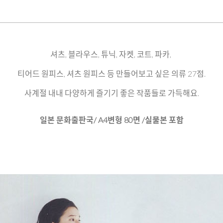
셔츠, 블라우스, 튜닉, 자켓, 코트, 파카,
티어드 원피스, 셔츠 원피스 등 만들어보고 싶은 의류 27점.
사계절 내내 다양하게 즐기기 좋은 작품들로 가득해요.
일본 문화출판국/ A4변형 80면 /실물본 포함