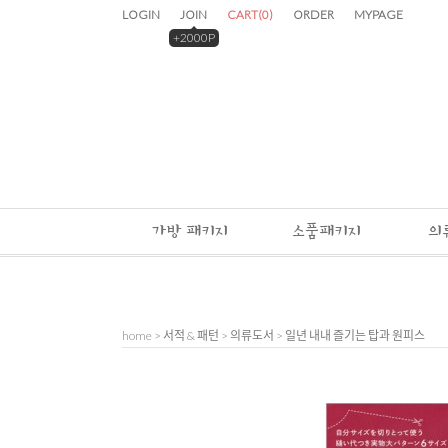
LOGIN
JOIN
CART
(
0
)
ORDER
MYPAGE
+2000P
가방 패키지
소품패키지
의
home
>
서적 & 패턴
>
의류도서
> 일년 내내 즐기는 탑과 원피스