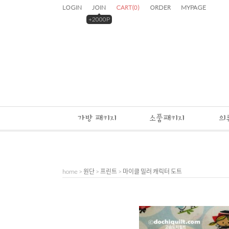
LOGIN
JOIN
CART
(
0
)
ORDER
MYPAGE
+2000P
가방 패키지
소품패키지
의
home
>
원단
>
프린트
> 마이클 밀러 캐릭터 도트