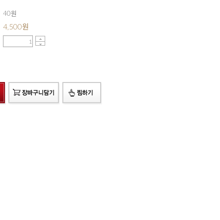
40원
4,500
원