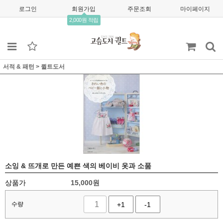
로그인
회원가입
주문조회
마이페이지
2,000원 적립
서적 & 패턴
>
퀼트도서
소잉 & 뜨개로 만든 예쁜 색의 베이비 옷과 소품
상품가
15,000
원
수량
+1
-1