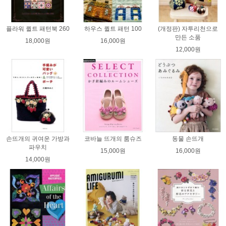
플라워 퀼트 패턴북 260
하우스 퀼트 패턴 100
(개정판) 자투리천으로
만든 소품
18,000원
16,000원
12,000원
손뜨개의 귀여운 가방과
코바늘 뜨개의 룸슈즈
동물 손뜨개
파우치
15,000원
16,000원
14,000원