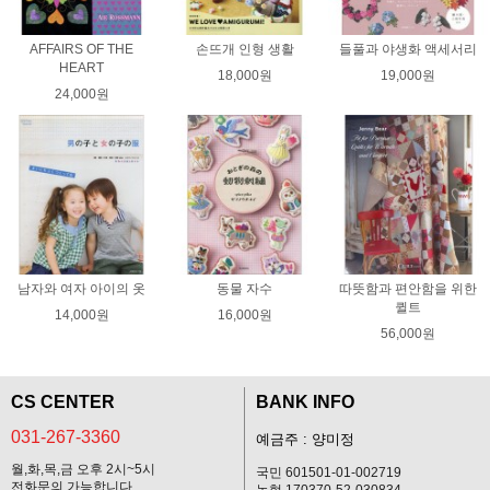
AFFAIRS OF THE
손뜨개 인형 생활
들풀과 야생화 액세서리
HEART
18,000원
19,000원
24,000원
남자와 여자 아이의 옷
동물 자수
따뜻함과 편안함을 위한
퀼트
14,000원
16,000원
56,000원
CS CENTER
BANK INFO
031-267-3360
예금주 : 양미정
월,화,목,금 오후 2시~5시
국민 601501-01-002719
전화문의 가능합니다
농협 170370-52-030834