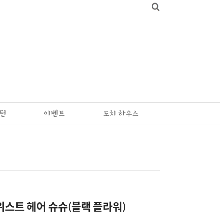
패턴
이벤트
도치 하우스
위스트 헤어 슈슈(블랙 플라워)