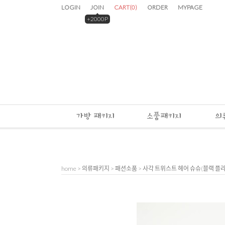
LOGIN
JOIN
CART
(
0
)
ORDER
MYPAGE
+2000P
가방 패키지
소품패키지
의
home
>
의류패키지
>
패션소품
> 사각 트위스트 헤어 슈슈(블랙 플