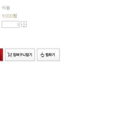
90원
9,000
원