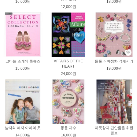
16,000원
18,000원
12,000원
코바늘 뜨개의 룸슈즈
AFFAIRS OF THE
들풀과 야생화 액세서리
HEART
15,000원
19,000원
24,000원
남자와 여자 아이의 옷
동물 자수
따뜻함과 편안함을 위한
퀼트
14,000원
16,000원