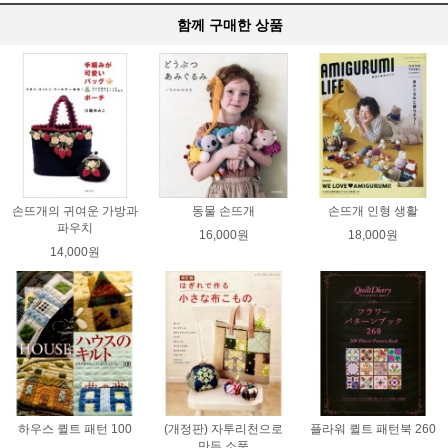
함께 구매한 상품
손뜨개의 귀여운 가방과
동물 손뜨개
손뜨개 인형 생활
파우치
16,000원
18,000원
14,000원
하우스 퀼트 패턴 100
(개정판) 자투리천으로
플라워 퀼트 패턴북 260
만든 소품