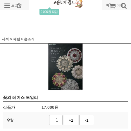
로그인
회원가입
주문조회
마이페이지
2,000원 적립
서적 & 패턴
>
손뜨개
꽃의 레이스 도일리
상품가
17,000
원
수량
+1
-1