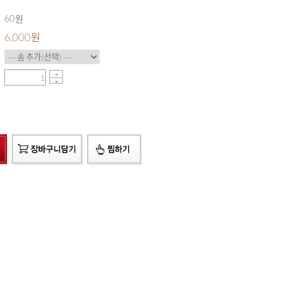
60원
6,000
원