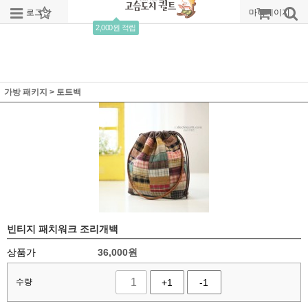
로그인
회원가입
주문조회
마이페이지
2,000원 적립
가방 패키지
>
토트백
빈티지 패치워크 조리개백
상품가
36,000
원
수량
+1
-1