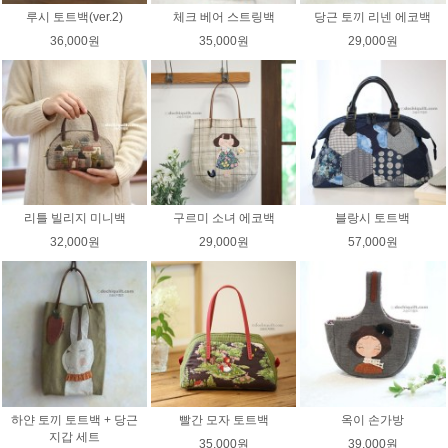
루시 토트백(ver.2)
체크 베어 스트링백
당근 토끼 리넨 에코백
36,000원
35,000원
29,000원
리틀 빌리지 미니백
구르미 소녀 에코백
블랑시 토트백
32,000원
29,000원
57,000원
하얀 토끼 토트백 + 당근
빨간 모자 토트백
옥이 손가방
지갑 세트
35,000원
39,000원