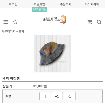
로그인
회원가입
주문조회
마이페이지
2,000원 적립
의류패키지
>
모자
패치 버킷햇
상품가
31,000
원
수량
+1
-1