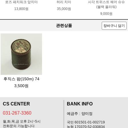
로즈 패치워크 앞치마
허리 치마
사각 트위스트 헤어 슈슈
(블랙 플라워)
13,800원
35,000원
9,000원
관련상품
장바구니 담기
후직스 팜(150m) 74
3,500원
CS CENTER
BANK INFO
031-267-3360
예금주 : 양미정
월,화,목,금 오후 2시~5시
국민 601501-01-002719
전화문의 가능합니다
농협 170370-52-030834