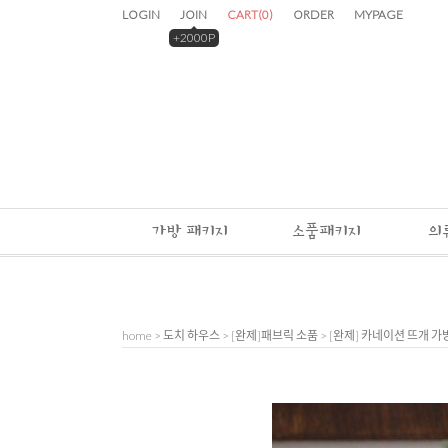
LOGIN
JOIN
CART
(
0
)
ORDER
MYPAGE
+2000P
가방 패키지
소품패키지
의
home
>
도치 하우스
>
[완제]패브릭 소품
> [완제] 카네이션 뜨개 