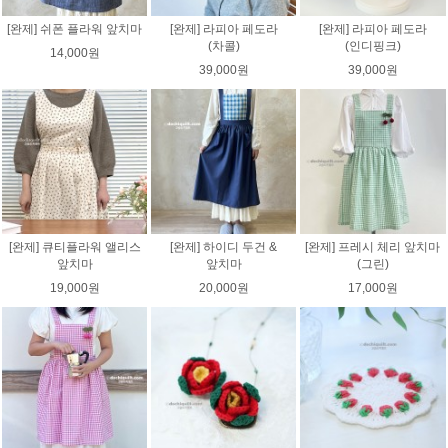
[완제] 쉬폰 플라워 앞치마
[완제] 라피아 페도라
[완제] 라피아 페도라
(차콜)
(인디핑크)
14,000원
39,000원
39,000원
[완제] 큐티플라워 앨리스
[완제] 하이디 두건 &
[완제] 프레시 체리 앞치마
앞치마
앞치마
(그린)
19,000원
20,000원
17,000원