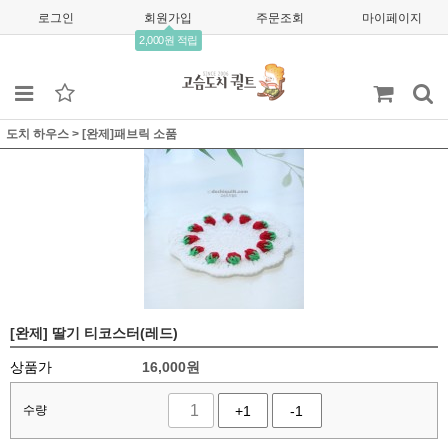
로그인
회원가입
주문조회
마이페이지
2,000원 적립
도치 하우스
>
[완제]패브릭 소품
[완제] 딸기 티코스터(레드)
상품가
16,000
원
수량
+1
-1