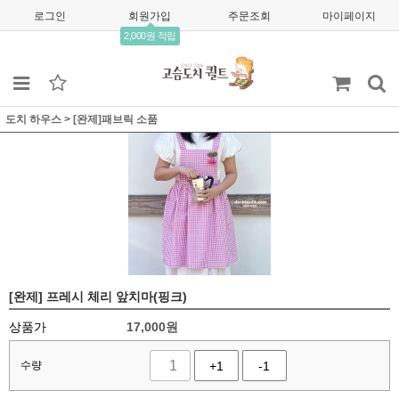
로그인
회원가입
주문조회
마이페이지
2,000원 적립
도치 하우스
>
[완제]패브릭 소품
[완제] 프레시 체리 앞치마(핑크)
상품가
17,000
원
수량
+1
-1