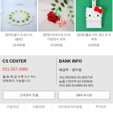
[완제] 딸기 티코스터
[완제] 카네이션 뜨개
[완제] 헬로 키티 청소도구
(옐로)
가방장식 세트
세트
16,000원
15,000원
6,000원
CS CENTER
BANK INFO
031-267-3360
예금주 : 양미정
월,화,목,금 오후 2시~5시
국민 601501-01-002719
전화문의 가능합니다
농협 170370-52-030834
우리 805-614984-02-001
고객센터 연결
Q&A 게시판
이용안내
이용약관
개인정보처리방침
PC버전