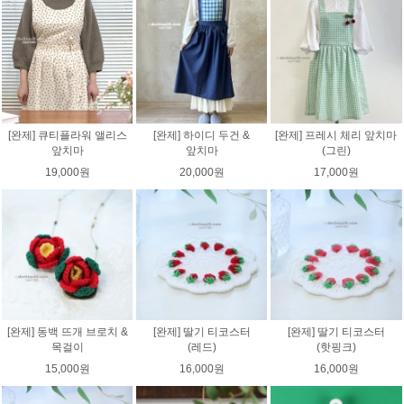
[완제] 큐티플라워 앨리스
[완제] 하이디 두건 &
[완제] 프레시 체리 앞치마
앞치마
앞치마
(그린)
19,000원
20,000원
17,000원
[완제] 동백 뜨개 브로치 &
[완제] 딸기 티코스터
[완제] 딸기 티코스터
목걸이
(레드)
(핫핑크)
15,000원
16,000원
16,000원