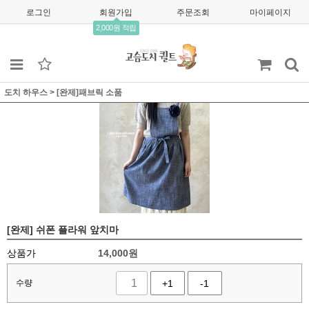
로그인
회원가입
주문조회
마이페이지
2,000원 적립
도치 하우스
>
[완제]패브릭 소품
[완제] 쉬폰 플라워 앞치마
상품가
14,000
원
수량
+1
-1