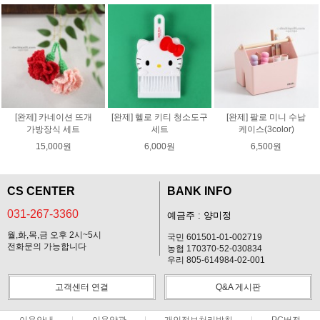
[완제] 카네이션 뜨개
[완제] 헬로 키티 청소도구
[완제] 팔로 미니 수납
가방장식 세트
세트
케이스(3color)
15,000원
6,000원
6,500원
CS CENTER
BANK INFO
031-267-3360
예금주 : 양미정
월,화,목,금 오후 2시~5시
국민 601501-01-002719
전화문의 가능합니다
농협 170370-52-030834
우리 805-614984-02-001
고객센터 연결
Q&A 게시판