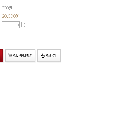
200원
20,000
원