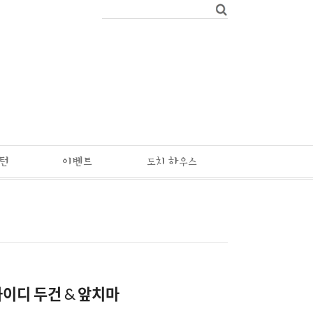
패턴
이벤트
도치 하우스
하이디 두건 & 앞치마