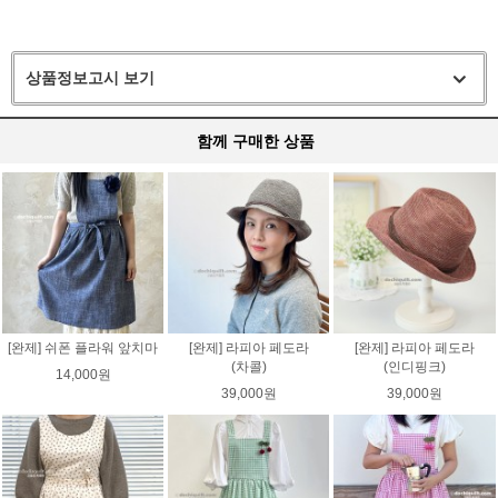
상품정보고시 보기
함께 구매한 상품
[완제] 쉬폰 플라워 앞치마
[완제] 라피아 페도라
[완제] 라피아 페도라
(차콜)
(인디핑크)
14,000원
39,000원
39,000원