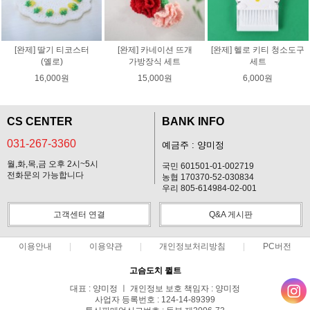
[완제] 딸기 티코스터
[완제] 카네이션 뜨개
[완제] 헬로 키티 청소도구
(옐로)
가방장식 세트
세트
16,000원
15,000원
6,000원
CS CENTER
BANK INFO
031-267-3360
예금주 : 양미정
월,화,목,금 오후 2시~5시
국민 601501-01-002719
전화문의 가능합니다
농협 170370-52-030834
우리 805-614984-02-001
고객센터 연결
Q&A 게시판
이용안내
이용약관
개인정보처리방침
PC버전
고슴도치 퀼트
대표 : 양미정 ㅣ 개인정보 보호 책임자 : 양미정
사업자 등록번호 : 124-14-89399