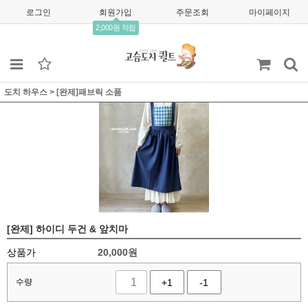
로그인
회원가입
주문조회
마이페이지
2,000원 적립
도치 하우스
>
[완제]패브릭 소품
[완제] 하이디 두건 & 앞치마
상품가
20,000
원
수량
+1
-1