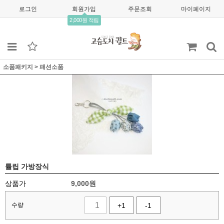
로그인
회원가입
주문조회
마이페이지
2,000원 적립
소품패키지
>
패션소품
튤립 가방장식
상품가
9,000
원
수량
+1
-1