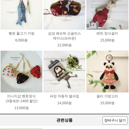
행운 물고기 키링
감성 패브릭 선글라스
래빗 장식걸이
케이스(브라운)
6,000원
15,000원
12,000원
미니지갑 핸폰장식
파킹 자동차 열쇠집
샐리 가방고리
(3종세트-1400 할인)
14,000원
15,000원
13,000원
관련상품
장바구니 담기