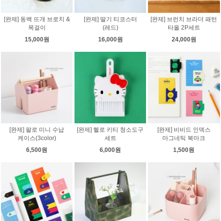
[완제] 동백 뜨개 브로치 &
[완제] 딸기 티코스터
[완제] 브런치 브라더 패턴
목걸이
(레드)
타올 2P세트
15,000원
16,000원
24,000원
[완제] 팔로 미니 수납
[완제] 헬로 키티 청소도구
[완제] 비비드 인덱스
케이스(3color)
세트
마그네틱 북마크
6,500원
6,000원
1,500원