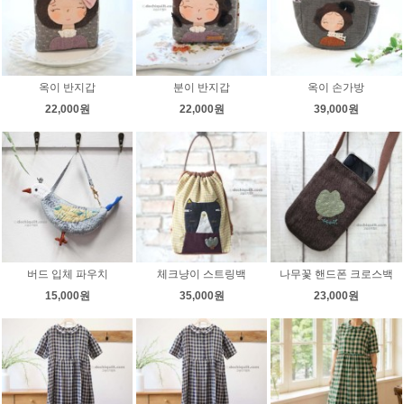
옥이 반지갑
분이 반지갑
옥이 손가방
22,000원
22,000원
39,000원
버드 입체 파우치
체크냥이 스트링백
나무꽃 핸드폰 크로스백
15,000원
35,000원
23,000원