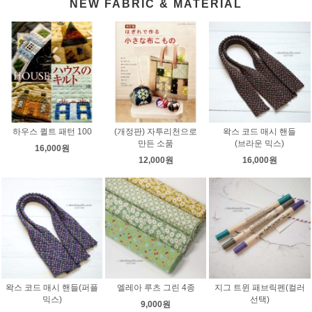
NEW FABRIC & MATERIAL
하우스 퀼트 패턴 100
(개정판) 자투리천으로
왁스 코드 매시 핸들
만든 소품
(브라운 믹스)
16,000원
12,000원
16,000원
왁스 코드 매시 핸들(퍼플
엘레아 루츠 그린 4종
지그 트윈 패브릭펜(컬러
믹스)
선택)
9,000원