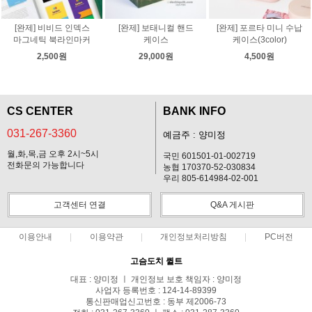
[완제] 비비드 인덱스
[완제] 보태니컬 핸드
[완제] 포르타 미니 수납
마그네틱 북라인마커
케이스
케이스(3color)
2,500원
29,000원
4,500원
CS CENTER
BANK INFO
031-267-3360
예금주 : 양미정
월,화,목,금 오후 2시~5시
국민 601501-01-002719
전화문의 가능합니다
농협 170370-52-030834
우리 805-614984-02-001
고객센터 연결
Q&A 게시판
이용안내
이용약관
개인정보처리방침
PC버전
고슴도치 퀼트
대표 : 양미정 ㅣ 개인정보 보호 책임자 : 양미정
사업자 등록번호 : 124-14-89399
통신판매업신고번호 : 동부 제2006-73