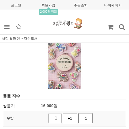
로그인
회원가입
주문조회
마이페이지
2,000원 적립
서적 & 패턴
>
자수도서
동물 자수
상품가
16,000
원
수량
+1
-1