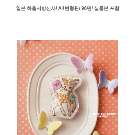
일본 하출서방신사/ A4변형판/ 96면/ 실물본 포함