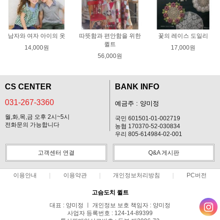
남자와 여자 아이의 옷
따뜻함과 편안함을 위한
꽃의 레이스 도일리
퀼트
14,000원
17,000원
56,000원
CS CENTER
BANK INFO
031-267-3360
예금주 : 양미정
월,화,목,금 오후 2시~5시
국민 601501-01-002719
전화문의 가능합니다
농협 170370-52-030834
우리 805-614984-02-001
고객센터 연결
Q&A 게시판
이용안내
이용약관
개인정보처리방침
PC버전
고슴도치 퀼트
대표 : 양미정 ㅣ 개인정보 보호 책임자 : 양미정
사업자 등록번호 : 124-14-89399