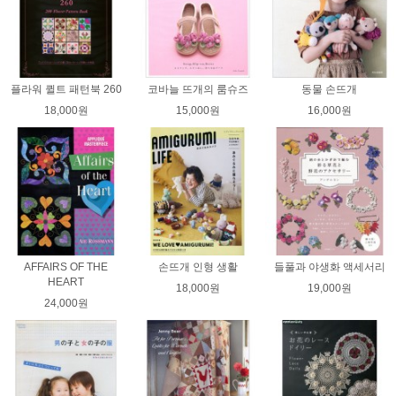
플라워 퀼트 패턴북 260
코바늘 뜨개의 룸슈즈
동물 손뜨개
18,000원
15,000원
16,000원
AFFAIRS OF THE
손뜨개 인형 생활
들풀과 야생화 액세서리
HEART
18,000원
19,000원
24,000원