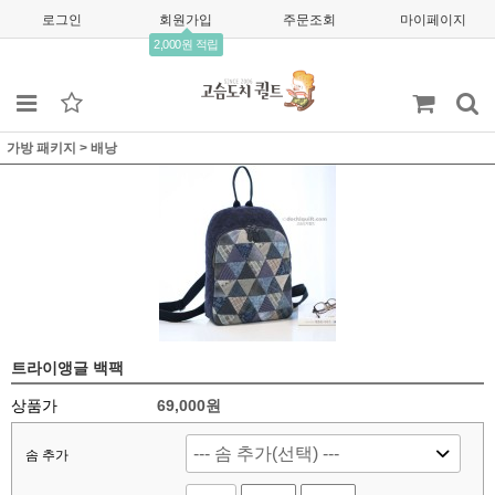
로그인
회원가입
주문조회
마이페이지
2,000원 적립
가방 패키지
>
배낭
트라이앵글 백팩
상품가
69,000
원
솜 추가