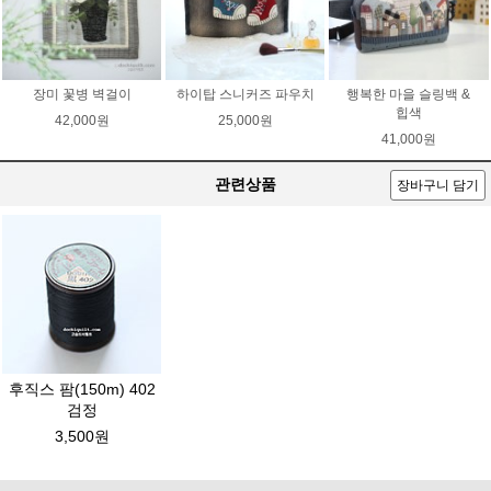
장미 꽃병 벽걸이
하이탑 스니커즈 파우치
행복한 마을 슬링백 &
힙색
42,000원
25,000원
41,000원
관련상품
장바구니 담기
후직스 팜(150m) 402
검정
3,500원