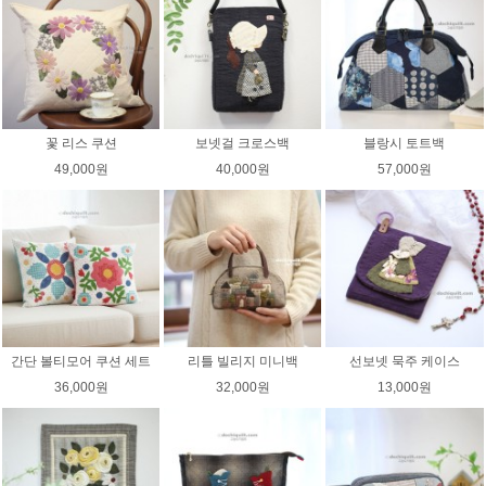
꽃 리스 쿠션
보넷걸 크로스백
블랑시 토트백
49,000원
40,000원
57,000원
간단 볼티모어 쿠션 세트
리틀 빌리지 미니백
선보넷 묵주 케이스
36,000원
32,000원
13,000원