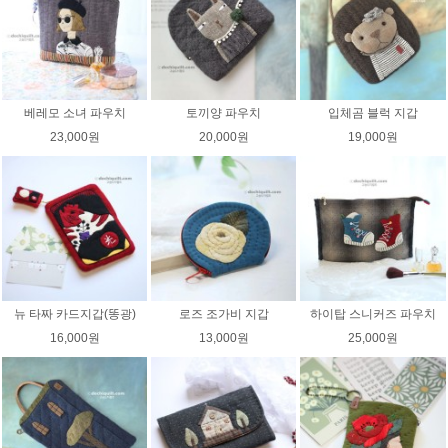
베레모 소녀 파우치
토끼양 파우치
입체곰 블럭 지갑
23,000원
20,000원
19,000원
뉴 타짜 카드지갑(똥광)
로즈 조가비 지갑
하이탑 스니커즈 파우치
16,000원
13,000원
25,000원