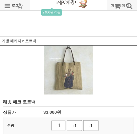
로그인
회원가입
주문조회
마이페이지
2,000원 적립
가방 패키지
>
토트백
래빗 에코 토트백
상품가
33,000
원
수량
+1
-1