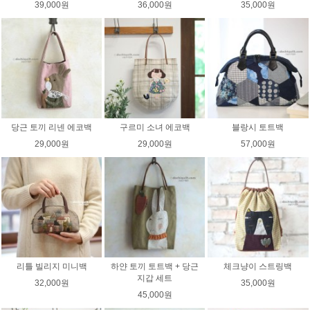
39,000원
36,000원
35,000원
당근 토끼 리넨 에코백
구르미 소녀 에코백
블랑시 토트백
29,000원
29,000원
57,000원
리틀 빌리지 미니백
하얀 토끼 토트백 + 당근
체크냥이 스트링백
지갑 세트
32,000원
35,000원
45,000원