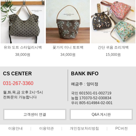
유와 도트 스타일리시백
꽃가지 미니 토트백
간단 귀욤 조리개백
38,000원
34,000원
15,000원
CS CENTER
BANK INFO
031-267-3360
예금주 : 양미정
월,화,목,금 오후 2시~5시
국민 601501-01-002719
전화문의 가능합니다
농협 170370-52-030834
우리 805-614984-02-001
고객센터 연결
Q&A 게시판
이용안내
이용약관
개인정보처리방침
PC버전