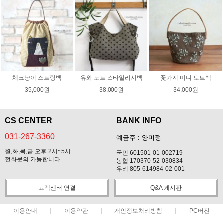
체크냥이 스트링백
유와 도트 스타일리시백
꽃가지 미니 토트백
35,000원
38,000원
34,000원
CS CENTER
BANK INFO
031-267-3360
예금주 : 양미정
월,화,목,금 오후 2시~5시
국민 601501-01-002719
전화문의 가능합니다
농협 170370-52-030834
우리 805-614984-02-001
고객센터 연결
Q&A 게시판
이용안내
이용약관
개인정보처리방침
PC버전