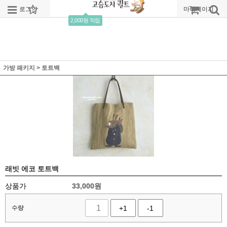
로그인
회원가입
주문조회
마이페이지
2,000원 적립
가방 패키지
>
토트백
래빗 에코 토트백
상품가
33,000
원
수량
+1
-1