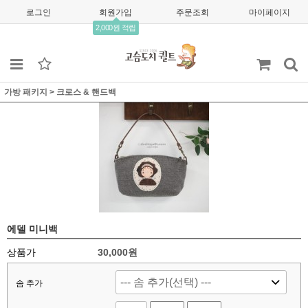
로그인
회원가입
주문조회
마이페이지
2,000원 적립
가방 패키지
>
크로스 & 핸드백
에델 미니백
상품가
30,000
원
솜 추가