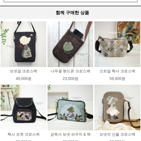
함께 구매한 상품
보넷걸 크로스백
나무꽃 핸드폰 크로스백
오트밀 헥사 크로스백
40,000원
23,000원
59,000원
헥사 포켓 크로스백
금목서 보넷 파우치 & 백
보넷의 선물 크로스백