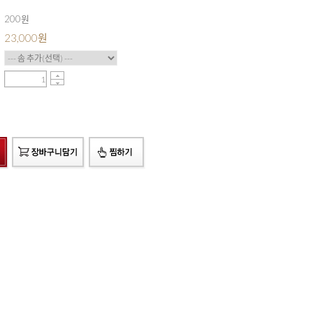
200원
23,000
원