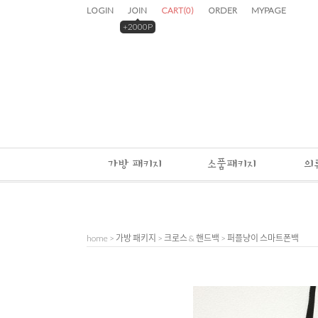
LOGIN
JOIN
CART
(
0
)
ORDER
MYPAGE
+2000P
가방 패키지
소품패키지
의
home
>
가방 패키지
>
크로스 & 핸드백
> 퍼플냥이 스마트폰백