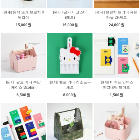
[완제] 동백 뜨개 브로치 &
[완제] 딸기 티코스터
[완제] 브런치 브라더 패턴
목걸이
(레드)
타올 2P세트
15,000원
16,000원
24,000원
[완제] 팔로 미니 수납
[완제] 헬로 키티 청소도구
[완제] 비비드 인덱스
케이스(3color)
세트
마그네틱 북마크
6,500원
6,000원
1,500원