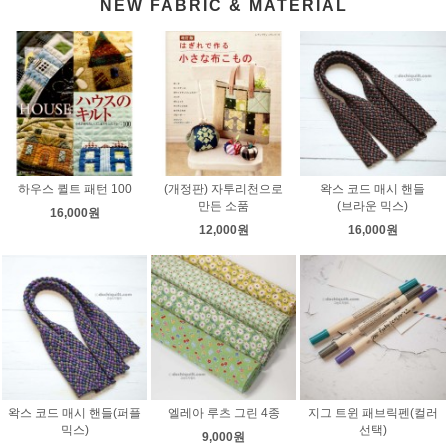
NEW FABRIC & MATERIAL
하우스 퀼트 패턴 100
(개정판) 자투리천으로
왁스 코드 매시 핸들
만든 소품
(브라운 믹스)
16,000원
12,000원
16,000원
왁스 코드 매시 핸들(퍼플
엘레아 루츠 그린 4종
지그 트윈 패브릭펜(컬러
믹스)
선택)
9,000원