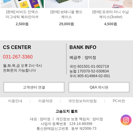
[완제] 비비드 인덱스
[완제] 보태니컬 핸드
[완제] 포르타 미니 수납
마그네틱 북라인마커
케이스
케이스(3color)
2,500원
29,000원
4,500원
CS CENTER
BANK INFO
031-267-3360
예금주 : 양미정
월,화,목,금 오후 2시~5시
국민 601501-01-002719
전화문의 가능합니다
농협 170370-52-030834
우리 805-614984-02-001
고객센터 연결
Q&A 게시판
이용안내
이용약관
개인정보처리방침
PC버전
고슴도치 퀼트
대표 : 양미정 ㅣ 개인정보 보호 책임자 : 양미정
사업자 등록번호 : 124-14-89399
통신판매업신고번호 : 동부 제2006-73