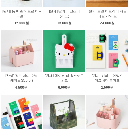
[완제] 동백 뜨개 브로치 &
[완제] 딸기 티코스터
[완제] 브런치 브라더 패턴
목걸이
(레드)
타올 2P세트
15,000원
16,000원
24,000원
[완제] 팔로 미니 수납
[완제] 헬로 키티 청소도구
[완제] 비비드 인덱스
케이스(3color)
세트
마그네틱 북마크
6,500원
6,000원
1,500원