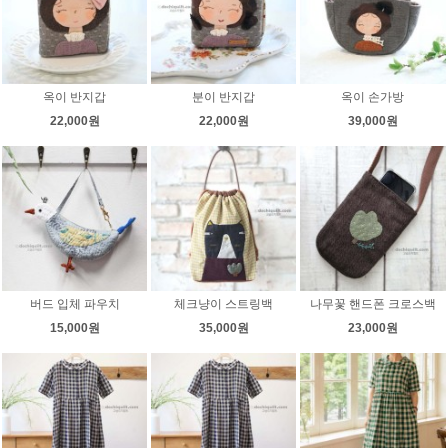
옥이 반지갑
분이 반지갑
옥이 손가방
22,000원
22,000원
39,000원
버드 입체 파우치
체크냥이 스트링백
나무꽃 핸드폰 크로스백
15,000원
35,000원
23,000원