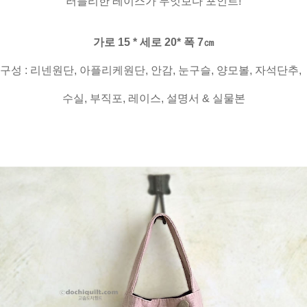
러블리한 레이스가 무엇보다 포인트!
가로 15 * 세로 20* 폭 7㎝
구성 : 리넨원단, 아플리케원단, 안감, 눈구슬, 양모볼, 자석단추,
수실, 부직포, 레이스, 설명서 & 실물본