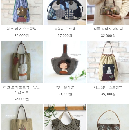
체크 베어 스트링백
블랑시 토트백
리틀 빌리지 미니백
35,000원
57,000원
32,000원
하얀 토끼 토트백 + 당근
옥이 손가방
체크냥이 스트링백
지갑 세트
39,000원
35,000원
45,000원