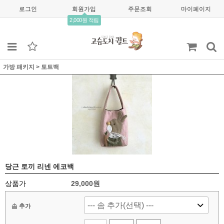
로그인
회원가입
주문조회
마이페이지
2,000원 적립
가방 패키지
>
토트백
당근 토끼 리넨 에코백
상품가
29,000
원
솜 추가