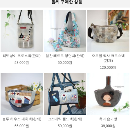
함께 구매한 상품
티벳냥이 크로스백(완제)
알찬 레트로 양면백(완제)
오트밀 헥사 크로스백
(완제)
58,000원
50,000원
120,000원
블루 하우스 패치백(완제)
코스메틱 핸드백(완제)
옥이 손가방
55,000원
59,000원
39,000원