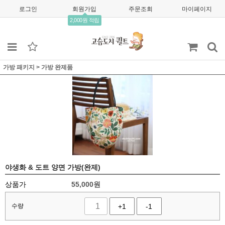
로그인
회원가입
주문조회
마이페이지
2,000원 적립
가방 패키지
>
가방 완제품
야생화 & 도트 양면 가방(완제)
상품가
55,000
원
수량
+1
-1