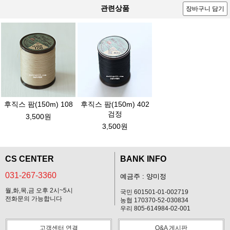
관련상품
장바구니 담기
후직스 팜(150m) 108
후직스 팜(150m) 402
검정
3,500원
3,500원
CS CENTER
BANK INFO
031-267-3360
예금주 : 양미정
월,화,목,금 오후 2시~5시
국민 601501-01-002719
전화문의 가능합니다
농협 170370-52-030834
우리 805-614984-02-001
고객센터 연결
Q&A 게시판