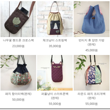
나무꽃 핸드폰 크로스백
체크냥이 스트링백
빈티지 휴 양면 가방
(완제)
23,000원
35,000원
45,000원
패치 항아리백(완제)
퍼플냥이 스마트폰백
라운드 패치 조리개백
(완제)
(완제)
50,000원
55,000원
55,000원