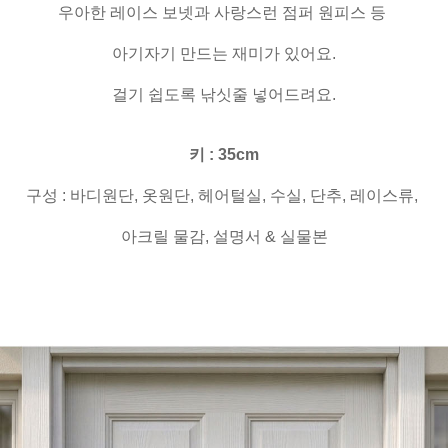
우아한 레이스 보넷과 사랑스런 점퍼 원피스 등
아기자기 만드는 재미가 있어요.
걸기 쉽도록 낚싯줄 넣어드려요.
키 : 35cm
구성 : 바디원단, 옷원단, 헤어털실, 수실, 단추, 레이스류,
아크릴 물감, 설명서 & 실물본