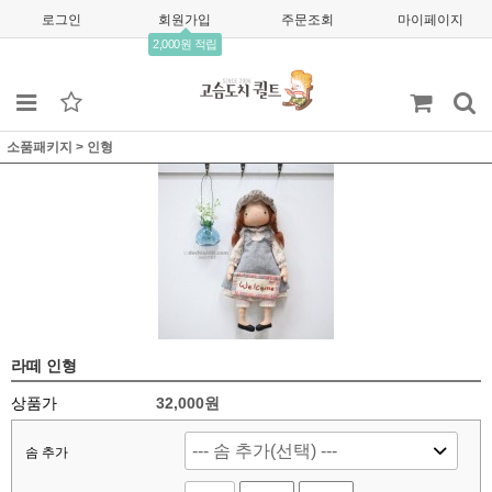
로그인
회원가입
주문조회
마이페이지
2,000원 적립
소품패키지
>
인형
라떼 인형
상품가
32,000
원
솜 추가