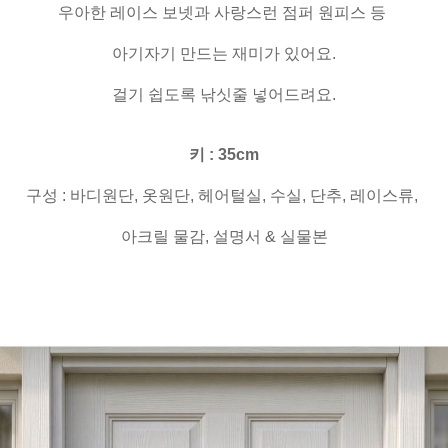
우아한 레이스 보넷과 사랑스런 점퍼 원피스 등
아기자기 만드는 재미가 있어요.
걸기 쉽도록 낚싯줄 넣어드려요.
키 : 35cm
구성 : 바디원단, 옷원단, 헤어털실, 수실, 단추, 레이스류,
아크릴 물감, 설명서 & 실물본