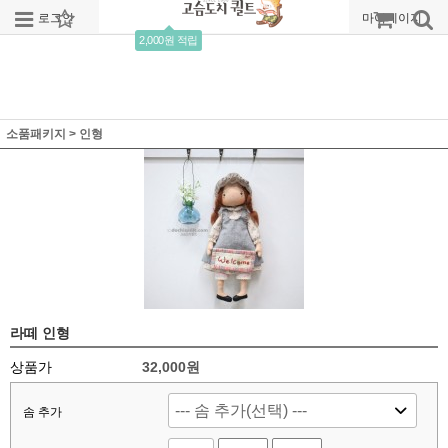
로그인
회원가입
주문조회
마이페이지
2,000원 적립
소품패키지
>
인형
라떼 인형
상품가
32,000
원
솜 추가