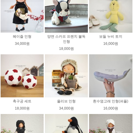
헤이즐 인형
양면 스카프 프렌치 불독
보들 누비 토끼
인형
34,000원
16,000원
18,000원
축구공 세트
올리브 인형
흰수염고래 인형(퍼플)
18,000원
34,000원
16,000원