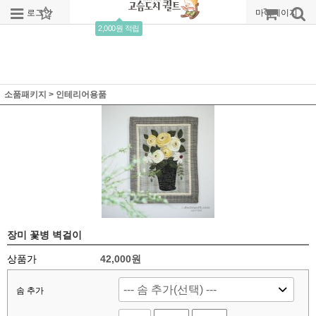
로그인
회원가입
주문조회
마이페이지
2,000원 적립
소품패키지
>
인테리어용품
장미 꽃병 벽걸이
상품가
42,000
원
솜 추가