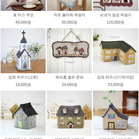
꽃 리스 쿠션
하트 플라워 벽걸이
보넷의 일생 벽걸이
49,000원
50,000원
126,000원
입체 하우스(교회)
해피홈 퀼트 문패
입체 하우스(기역자집)
19,000원
24,000원
23,000원