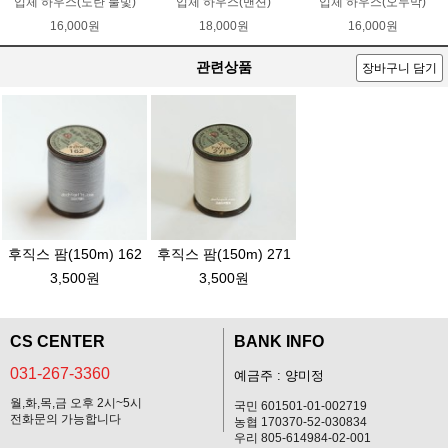
입체 하우스(노란 불빛)
입체 하우스(맨션)
입체 하우스(오두막)
16,000원
18,000원
16,000원
관련상품
장바구니 담기
후직스 팜(150m) 162
후직스 팜(150m) 271
3,500원
3,500원
CS CENTER
BANK INFO
031-267-3360
예금주 : 양미정
월,화,목,금 오후 2시~5시
국민 601501-01-002719
전화문의 가능합니다
농협 170370-52-030834
우리 805-614984-02-001