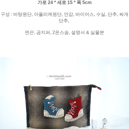
가로 24 * 세로 15 * 폭 5cm
구성 : 바탕원단, 아플리케원단, 안감, 바이어스, 수실, 단추, 싸개
단추,
면끈, 금지퍼, 2온스솜, 설명서 & 실물본