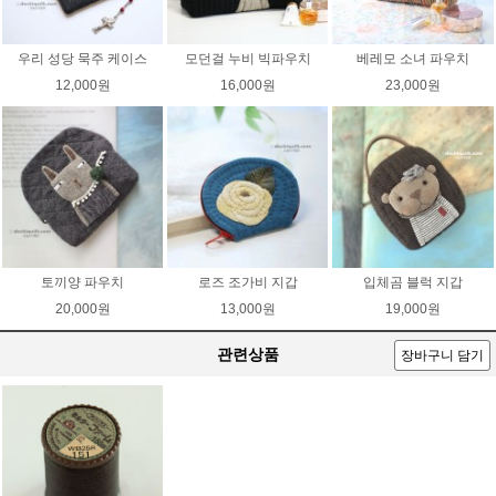
우리 성당 묵주 케이스
모던걸 누비 빅파우치
베레모 소녀 파우치
12,000원
16,000원
23,000원
토끼양 파우치
로즈 조가비 지갑
입체곰 블럭 지갑
20,000원
13,000원
19,000원
관련상품
장바구니 담기