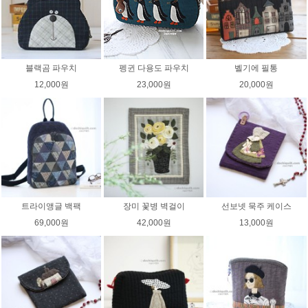
블랙곰 파우치
펭귄 다용도 파우치
벨기에 필통
12,000원
23,000원
20,000원
트라이앵글 백팩
장미 꽃병 벽걸이
선보넷 묵주 케이스
69,000원
42,000원
13,000원