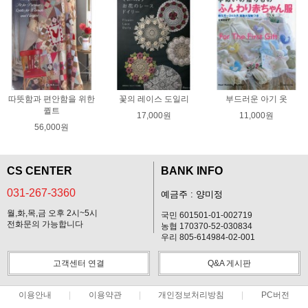
따뜻함과 편안함을 위한
꽃의 레이스 도일리
부드러운 아기 옷
퀼트
17,000원
11,000원
56,000원
CS CENTER
BANK INFO
031-267-3360
예금주 : 양미정
월,화,목,금 오후 2시~5시
국민 601501-01-002719
전화문의 가능합니다
농협 170370-52-030834
우리 805-614984-02-001
고객센터 연결
Q&A 게시판
이용안내
이용약관
개인정보처리방침
PC버전