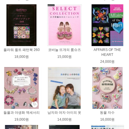
플라워 퀼트 패턴북 260
코바늘 뜨개의 룸슈즈
AFFAIRS OF THE
HEART
18,000원
15,000원
24,000원
들풀과 야생화 액세서리
남자와 여자 아이의 옷
동물 자수
19,000원
14,000원
16,000원