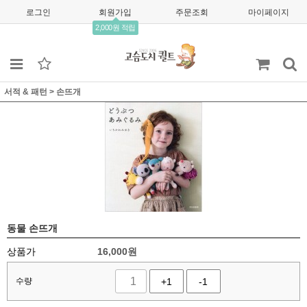
로그인
회원가입
주문조회
마이페이지
2,000원 적립
서적 & 패턴
>
손뜨개
동물 손뜨개
상품가
16,000
원
수량
+1
-1