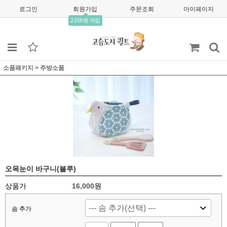
로그인
회원가입
주문조회
마이페이지
2,000원 적립
소품패키지
>
주방소품
오목눈이 바구니(블루)
상품가
16,000
원
솜 추가