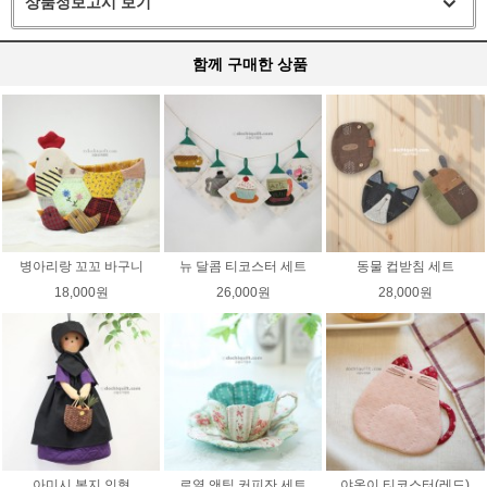
상품정보고시 보기
함께 구매한 상품
병아리랑 꼬꼬 바구니
뉴 달콤 티코스터 세트
동물 컵받침 세트
18,000원
26,000원
28,000원
아미시 봉지 인형
로열 앤틱 커피잔 세트
야옹이 티코스터(레드)