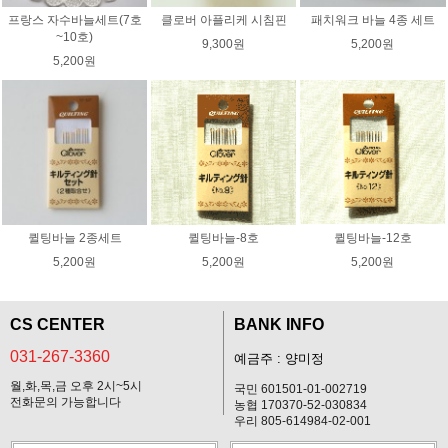
프랑스 자수바늘세트(7호
클로버 아플리케 시침핀
패치워크 바늘 4종 세트
~10호)
9,300원
5,200원
5,200원
퀼팅바늘 2종세트
퀼팅바늘-8호
퀼팅바늘-12호
5,200원
5,200원
5,200원
CS CENTER
BANK INFO
031-267-3360
예금주 : 양미정
월,화,목,금 오후 2시~5시
국민 601501-01-002719
전화문의 가능합니다
농협 170370-52-030834
우리 805-614984-02-001