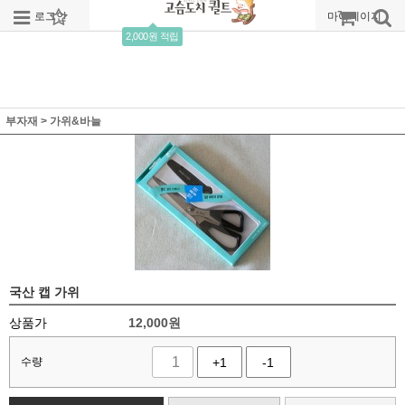
로그인
회원가입
주문조회
마이페이지
2,000원 적립
부자재
>
가위&바늘
국산 캡 가위
상품가
12,000
원
수량
+1
-1