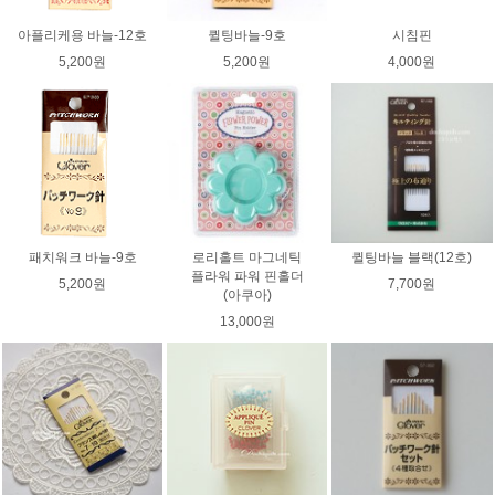
아플리케용 바늘-12호
퀼팅바늘-9호
시침핀
5,200원
5,200원
4,000원
패치워크 바늘-9호
로리홀트 마그네틱
퀼팅바늘 블랙(12호)
플라워 파워 핀홀더
5,200원
7,700원
(아쿠아)
13,000원