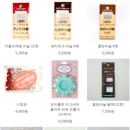
아플리케용 바늘-12호
패치워크 바늘-9호
퀼팅바늘-9호
5,200원
5,200원
5,200원
시침핀
로리홀트 마그네틱
퀼팅바늘 블랙(12호)
플라워 파워 핀홀더
4,000원
7,700원
(아쿠아)
13,000원