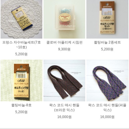
프랑스 자수바늘세트(7호
클로버 아플리케 시침핀
퀼팅바늘 2종세트
~10호)
9,300원
5,200원
5,200원
퀼팅바늘-8호
왁스 코드 매시 핸들
왁스 코드 매시 핸들(퍼플
(브라운 믹스)
믹스)
5,200원
16,000원
16,000원