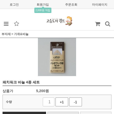
로그인
회원가입
주문조회
마이페이지
2,000원 적립
부자재
>
가위&바늘
패치워크 바늘 4종 세트
상품가
5,200
원
수량
+1
-1