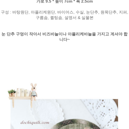
가로 9.5 * 높이 7cm * 폭 2.5cm
구성 : 바탕원단, 아플리케원단, 바이어스, 수실, 눈단추, 원목단추, 지퍼,
구름솜, 퀼팅솜, 설명서 & 실물본
눈 단추 구멍이 작아서 비즈바늘이나 아플리케바늘을 가지고 계셔야 합
니다~