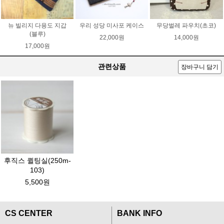
뉴 빌리지 다용도 지갑
우리 성당 미사포 케이스
무당벌레 파우치(초코)
(블루)
22,000원
14,000원
17,000원
관련상품
장바구니 담기
후직스 퀼팅실(250m-
103)
5,500원
CS CENTER
BANK INFO