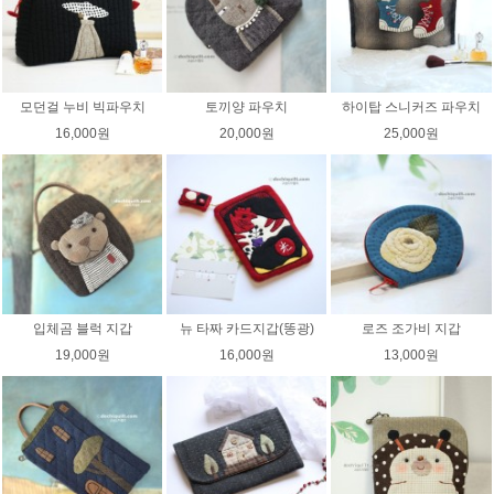
모던걸 누비 빅파우치
토끼양 파우치
하이탑 스니커즈 파우치
16,000원
20,000원
25,000원
입체곰 블럭 지갑
뉴 타짜 카드지갑(똥광)
로즈 조가비 지갑
19,000원
16,000원
13,000원