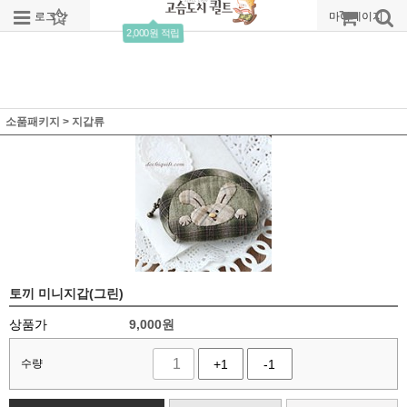
로그인
회원가입
주문조회
마이페이지
2,000원 적립
소품패키지
>
지갑류
토끼 미니지갑(그린)
상품가
9,000
원
수량
+1
-1