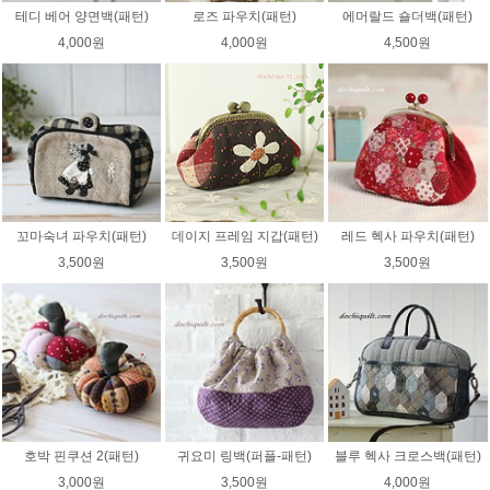
테디 베어 양면백(패턴)
로즈 파우치(패턴)
에머랄드 숄더백(패턴)
4,000원
4,000원
4,500원
꼬마숙녀 파우치(패턴)
데이지 프레임 지갑(패턴)
레드 헥사 파우치(패턴)
3,500원
3,500원
3,500원
호박 핀쿠션 2(패턴)
귀요미 링백(퍼플-패턴)
블루 헥사 크로스백(패턴)
3,000원
3,500원
4,000원