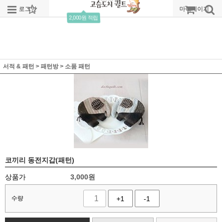
로그인
회원가입
주문조회
마이페이지
2,000원 적립
서적 & 패턴
>
패턴방
>
소품 패턴
코끼리 동전지갑(패턴)
상품가
3,000
원
수량
+1
-1