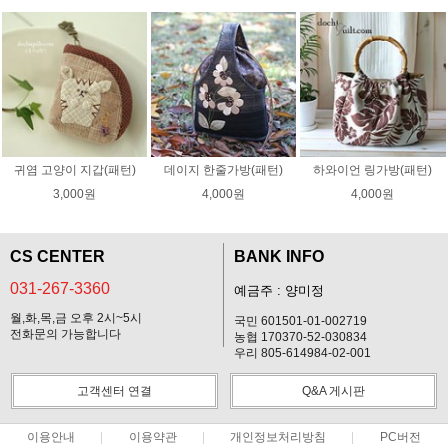
귀염 고양이 지갑(패턴)
데이지 한줄가방(패턴)
하와이언 링가방(패턴)
3,000원
4,000원
4,000원
CS CENTER
BANK INFO
031-267-3360
예금주 : 양미정
월,화,목,금 오후 2시~5시
국민 601501-01-002719
전화문의 가능합니다
농협 170370-52-030834
우리 805-614984-02-001
고객센터 연결
Q&A 게시판
이용안내
이용약관
개인정보처리방침
PC버전