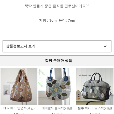
뚝딱 만들기 좋은 큼직한 핀쿠션이에요^^
지름 : 9cm 높이: 7cm
상품정보고시 보기
함께 구매한 상품
테디 베어 양면백(패턴)
에머랄드 숄더백(패턴)
블루 헥사 크로스백(패턴)