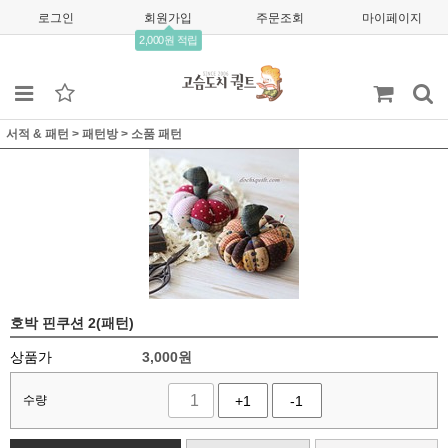
로그인
회원가입
주문조회
마이페이지
2,000원 적립
서적 & 패턴
>
패턴방
>
소품 패턴
호박 핀쿠션 2(패턴)
상품가
3,000
원
수량
+1
-1