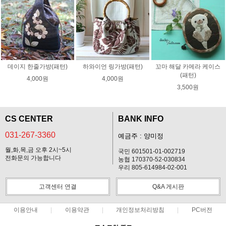
데이지 한줄가방(패턴)
하와이언 링가방(패턴)
꼬마 해달 카메라 케이스
(패턴)
4,000원
4,000원
3,500원
CS CENTER
BANK INFO
031-267-3360
예금주 : 양미정
월,화,목,금 오후 2시~5시
국민 601501-01-002719
전화문의 가능합니다
농협 170370-52-030834
우리 805-614984-02-001
고객센터 연결
Q&A 게시판
이용안내
이용약관
개인정보처리방침
PC버전