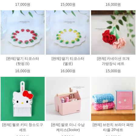
17,000원
15,000원
16,000원
[완제] 딸기 티코스터
[완제] 딸기 티코스터
[완제] 카네이션 뜨개
(핫핑크)
(옐로)
가방장식 세트
16,000원
16,000원
15,000원
[완제] 헬로 키티 청소도구
[완제] 팔로 미니 수납
[완제] 브런치 브라더 패턴
세트
케이스(3color)
타올 2P세트