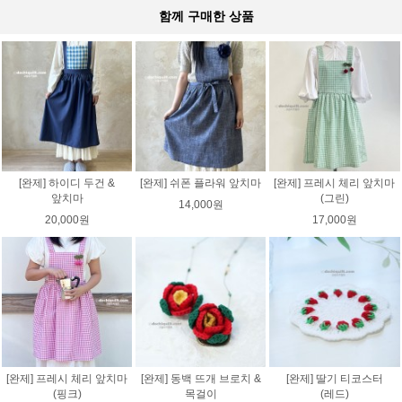
함께 구매한 상품
[완제] 하이디 두건 &
[완제] 쉬폰 플라워 앞치마
[완제] 프레시 체리 앞치마
앞치마
(그린)
14,000원
20,000원
17,000원
[완제] 프레시 체리 앞치마
[완제] 동백 뜨개 브로치 &
[완제] 딸기 티코스터
(핑크)
목걸이
(레드)