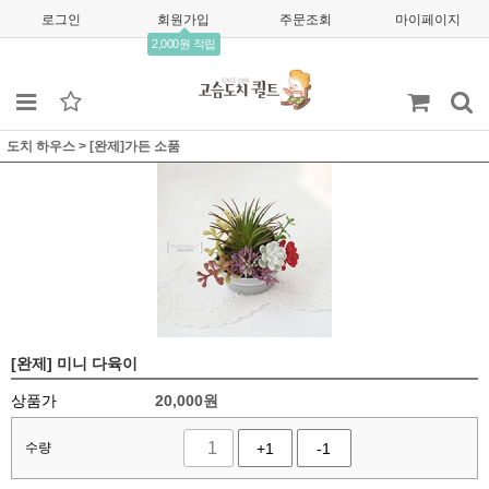
로그인
회원가입
주문조회
마이페이지
2,000원 적립
도치 하우스
>
[완제]가든 소품
[완제] 미니 다육이
상품가
20,000
원
수량
+1
-1