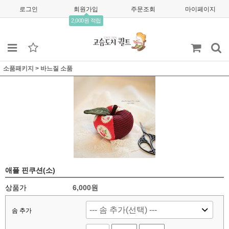
로그인
회원가입
주문조회
마이페이지
2,000원 적립
소품패키지
>
바느질 소품
애플 핀쿠션(소)
상품가
6,000
원
솜 추가