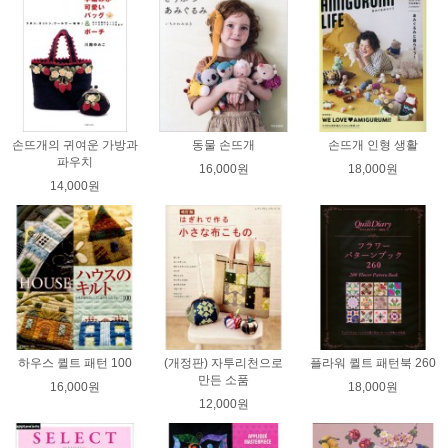
손뜨개의 귀여운 가방과
동물 손뜨개
손뜨개 인형 생활
파우치
16,000원
18,000원
14,000원
하우스 퀼트 패턴 100
(개정판) 자투리천으로
플라워 퀼트 패턴북 260
만든 소품
16,000원
18,000원
12,000원