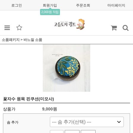
로그인
회원가입
주문조회
마이페이지
2,000원 적립
소품패키지
>
바느질 소품
꽃자수 원목 핀쿠션(미모사)
상품가
9,000
원
솜 추가