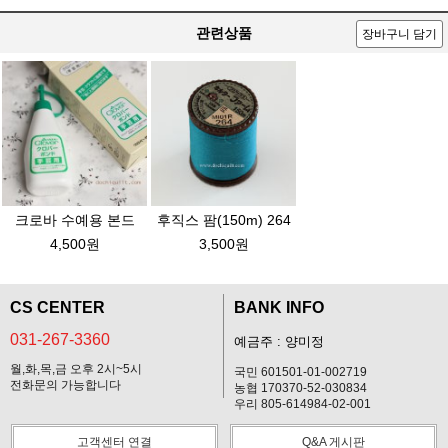
관련상품
장바구니 담기
크로바 수예용 본드
후직스 팜(150m) 264
4,500원
3,500원
CS CENTER
BANK INFO
031-267-3360
예금주 : 양미정
월,화,목,금 오후 2시~5시
국민 601501-01-002719
전화문의 가능합니다
농협 170370-52-030834
우리 805-614984-02-001
고객센터 연결
Q&A 게시판