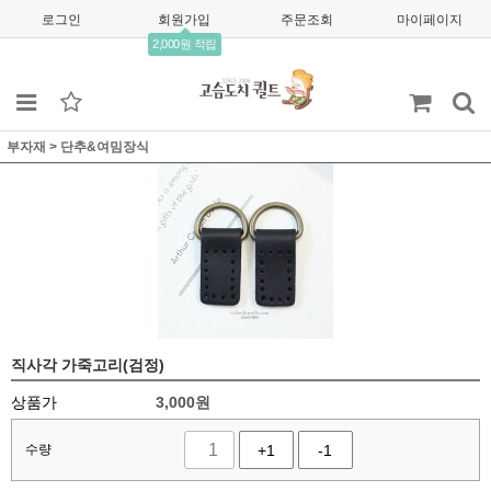
로그인
회원가입
주문조회
마이페이지
2,000원 적립
부자재
>
단추&여밈장식
직사각 가죽고리(검정)
상품가
3,000
원
수량
+1
-1