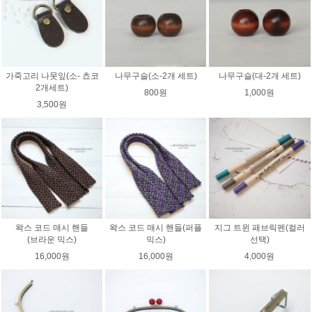
가죽고리 나뭇잎(소- 쵸코
나무구슬(소-2개 세트)
나무구슬(대-2개 세트)
2개세트)
800원
1,000원
3,500원
왁스 코드 매시 핸들
왁스 코드 매시 핸들(퍼플
지그 트윈 패브릭펜(컬러
(브라운 믹스)
믹스)
선택)
16,000원
16,000원
4,000원