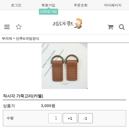
로그인
회원가입
주문조회
마이페이지
2,000원 적립
부자재
>
단추&여밈장식
직사각 가죽고리(카멜)
상품가
3,000
원
수량
+1
-1