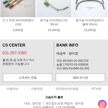
지그 트윈 패브릭펜(컬러
왕구슬 빅프레임(그린
왕구슬 빅프레임(레드/
선택)
30cm)
블랙 30cm)
4,000원
16,000원
16,000원
CS CENTER
BANK INFO
031-267-3360
예금주 : 양미정
월,화,목,금 오후 2시~5시
국민 601501-01-002719
전화문의 가능합니다
농협 170370-52-030834
우리 805-614984-02-001
고객센터 연결
Q&A 게시판
이용안내
이용약관
개인정보처리방침
PC버전
고슴도치 퀼트
대표 : 양미정 ㅣ 개인정보 보호 책임자 : 양미정
사업자 등록번호 : 124-14-89399