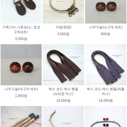
가죽고리 나뭇잎(소- 쵸코
키링(청동)
나무구슬(소-2개 세트)
2개세트)
3,500원
800원
3,500원
나무구슬(대-2개 세트)
왁스 코드 매시 핸들
왁스 코드 매시 핸들(퍼플
(브라운 믹스)
믹스)
1,000원
16,000원
16,000원